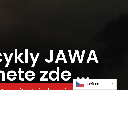
cykly JAWA
ete zde ...
Čeština
Otevřít stránky výrobce