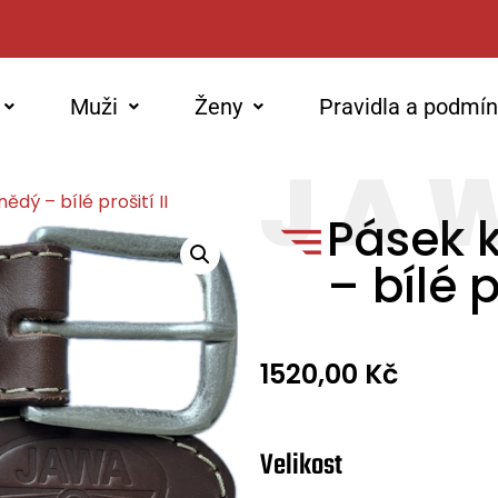
Muži
Ženy
Pravidla a podmí
dý – bílé prošití II
Pásek 
– bílé p
1520,00
Kč
Velikost