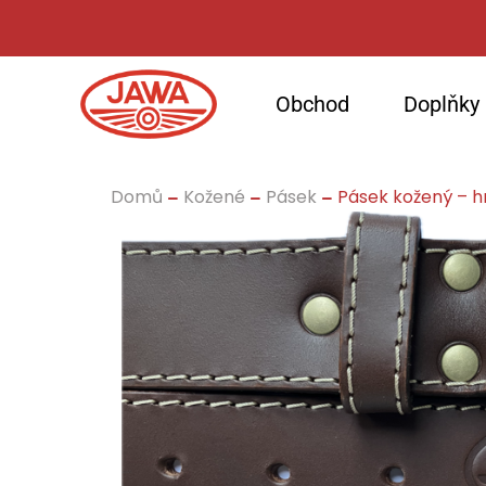
Obchod
Doplňky
Domů
Kožené
Pásek
Pásek kožený – hně