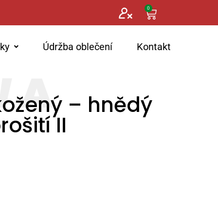
0
nky
Údržba oblečení
Kontakt
kožený – hnědý
rošití II