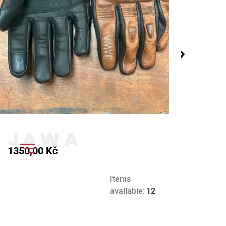
1350,00
Kč
1350
Items
available:
12