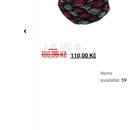
199,00
Kč
110,00
Kč
Items
available:
59
s
able:
8