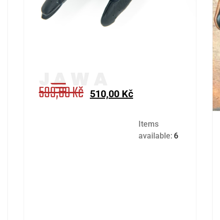
599,00
Kč
510,00
Kč
Items
available:
6