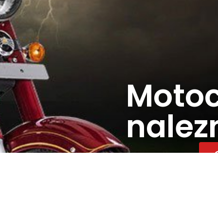
Moto
nalezn