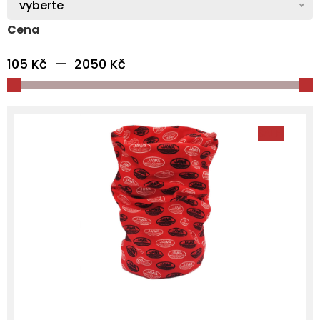
vyberte
Cena
105
Kč
—
2050
Kč
SALE!